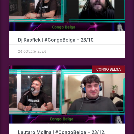
Dj Rasflek | #CongoBelga – 23/10.
24 octubre, 2024
CONGO BELGA
Lautaro Molina | #CongoBelga – 23/12.