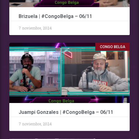
Brizuela | #CongoBelga – 06/11
7 noviembre, 2024
CONGO BELGA
Juampi Gonzales | #CongoBelga – 06/11
7 noviembre, 2024