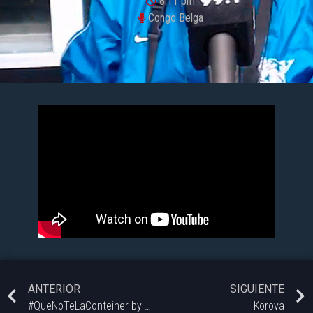
8:11 pm
Congo Belga
ANTERIOR
SIGUIENTE
#QueNoTeLaConteiner by Bonnie Doll: Combinaciones RARAS de Comidas
Korova