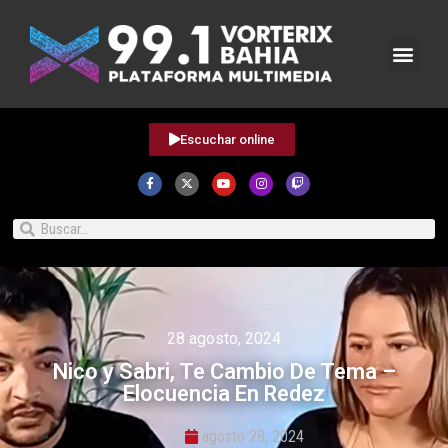
Escuchar online
28 agosto, 2024
Nico y Sabri, Te Cambio De Tema –
Elocuencia En Redez
agosto 28, 2024