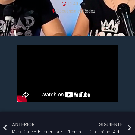
11:40 pm
Elocuencia en Redez
ANTERIOR
SIGUIENTE
María Gate – Elocuencia En Redez
“Romper el Circulo” por Aldana Aguiar – #ElocuenciEnRedez