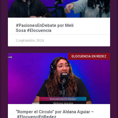
#PasionesEnDebate por Meli
Sosa #Elocuencia
2 septiembre, 2024
ELOCUENCIA EN REDEZ
“Romper el Circulo” por Aldana Aguiar –
#ElocuenciEnRedez