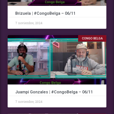
Brizuela | #CongoBelga – 06/11
7 noviembre, 2024
CONGO BELGA
Juampi Gonzales | #CongoBelga – 06/11
7 noviembre, 2024