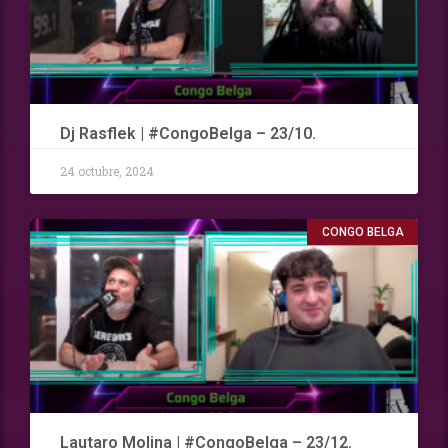
Dj Rasflek | #CongoBelga – 23/10.
24 octubre, 2024
CONGO BELGA
Lautaro Molina | #CongoBelga – 23/12.