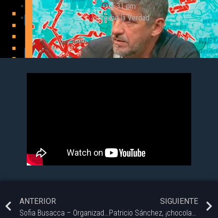
6:31 pm
Decime la Verdad
ANTERIOR
SIGUIENTE
Sofia Busacca – Organizadora del FECI.
Patricio Sánchez, ¡chocolatero y pastelero!