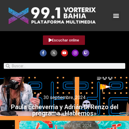
Escuchar online
30 septiembre, 2024
Paula Echeverria y Adrián Di Renzo del
programa «Hablemos»
septiembre 30, 2024