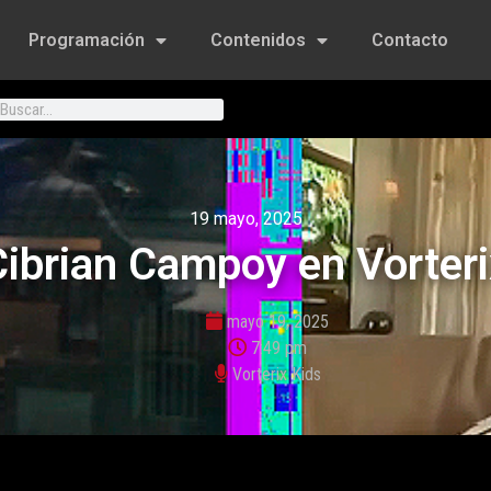
Programación
Contenidos
Contacto
19 mayo, 2025
ibrian Campoy en Vorteri
mayo 19, 2025
7:49 pm
Vorterix Kids