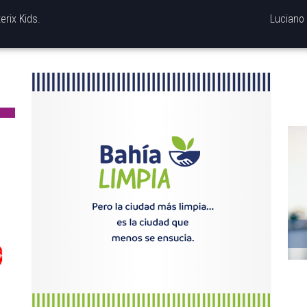
erix Kids.
Luciano 