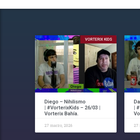
VORTERIX KIDS
Diego – Nihilismo
Da
| #VorterixKids – 26/03 |
| 
Vorterix Bahía.
Vo
27 marzo, 2026
27 