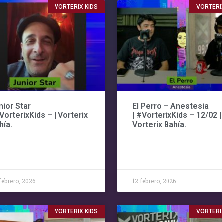
VORTERIX KIDS
VORTERI
nior Star
El Perro – Anestesia
#VorterixKids – | Vorterix
| #VorterixKids – 12/02 |
hía.
Vorterix Bahía.
febrero, 2026
12 febrero, 2026
VORTERIX KIDS
VORTERI