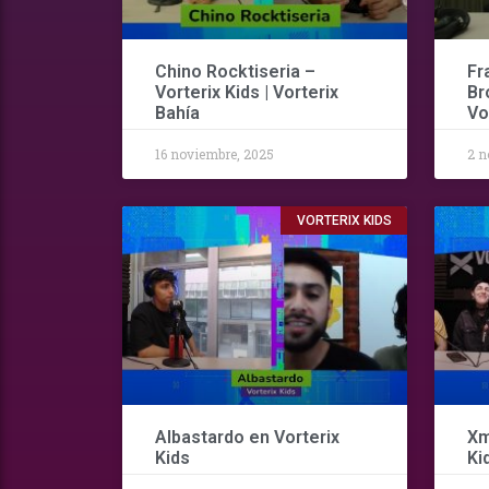
Chino Rocktiseria –
Fr
Vorterix Kids | Vorterix
Br
Bahía
Vo
16 noviembre, 2025
2 n
VORTERIX KIDS
Albastardo en Vorterix
Xm
Kids
Ki