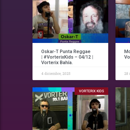
Oskar-T Punta Reggae
Mo
| #VorterixKids – 04/12 |
Vo
Vorterix Bahía.
4 diciembre, 2025
28 
VORTERIX KIDS