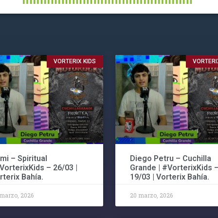
VORTERIX KIDS
VORTERI
mi – Spiritual
Diego Petru – Cuchilla
#VorterixKids – 26/03 |
Grande | #VorterixKids 
rterix Bahía.
19/03 | Vorterix Bahía.
marzo, 2026
20 marzo, 2026