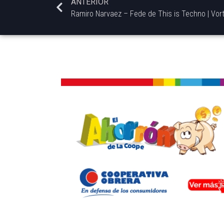
ANTERIOR
Ramiro Narvaez – Fede de This is Techno | Vort