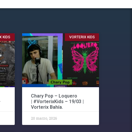
X KIDS
VORTERIX KIDS
Chary Pop – Loquero
–
| #VorterixKids – 19/03 |
Vorterix Bahía.
20 marzo, 2026