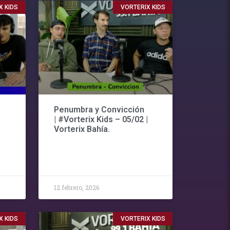
X KIDS
VORTERIX KIDS
Penumbra y Convicción
| #Vorterix Kids – 05/02 |
Vorterix Bahía.
12 febrero, 2026
X KIDS
VORTERIX KIDS