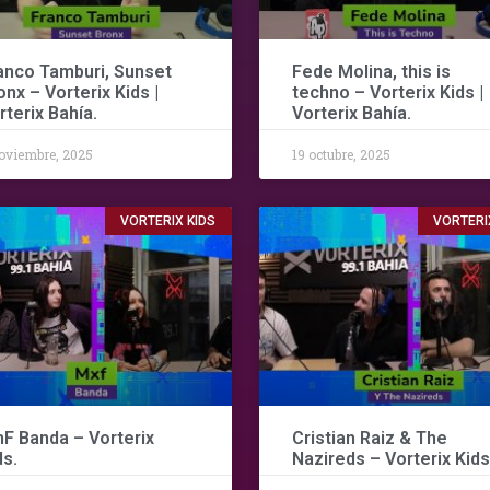
anco Tamburi, Sunset
Fede Molina, this is
onx – Vorterix Kids |
techno – Vorterix Kids |
rterix Bahía.
Vorterix Bahía.
oviembre, 2025
19 octubre, 2025
VORTERIX KIDS
VORTERI
F Banda – Vorterix
Cristian Raiz & The
ds.
Nazireds – Vorterix Kids