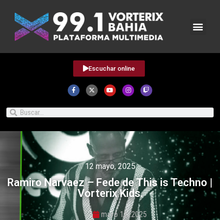
Escuchar online
12 mayo, 2025
Ramiro Narvaez – Fede de This is Techno |
Vorterix Kids.
mayo 12, 2025