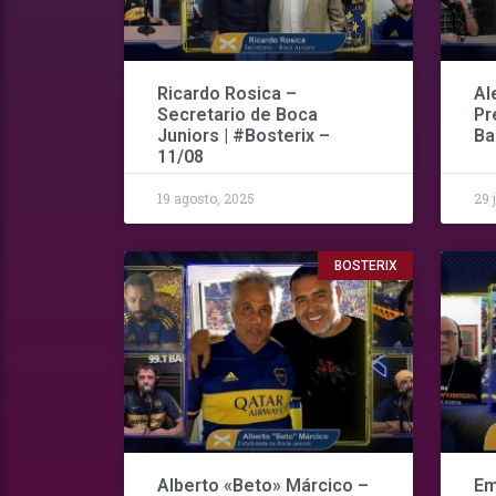
Ricardo Rosica –
Al
Secretario de Boca
Pr
Juniors | #Bosterix –
Ba
11/08
19 agosto, 2025
29 
BOSTERIX
Alberto «Beto» Márcico –
Em