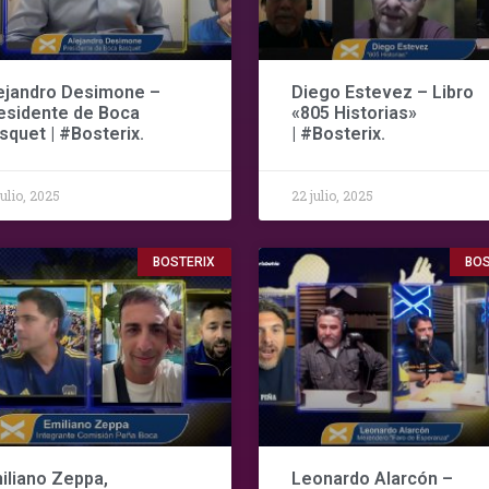
ejandro Desimone –
Diego Estevez – Libro
esidente de Boca
«805 Historias»
squet | #Bosterix.
| #Bosterix.
julio, 2025
22 julio, 2025
BOSTERIX
BOS
iliano Zeppa,
Leonardo Alarcón –