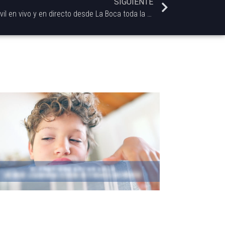
SIGUIENTE
Móvil desde La Bombonera con movil en vivo y en directo desde La Boca toda la previa del partido de vuelta por los 8vos. de final de la Copa Libertadores!