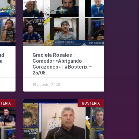
ad
Graciela Rosales –
ia
Comedor «Abrigando
Corazones» | #Bosterix –
25/08.
19 agosto, 2025
TERIX
BOSTERIX