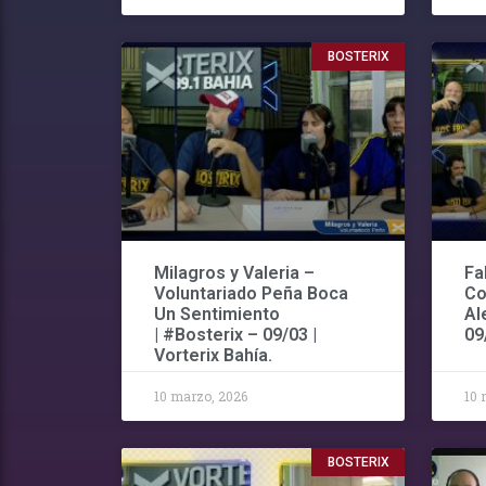
BOSTERIX
Milagros y Valeria –
Fa
Voluntariado Peña Boca
Co
Un Sentimiento
Al
| #Bosterix – 09/03 |
09
Vorterix Bahía.
10 marzo, 2026
10 
BOSTERIX