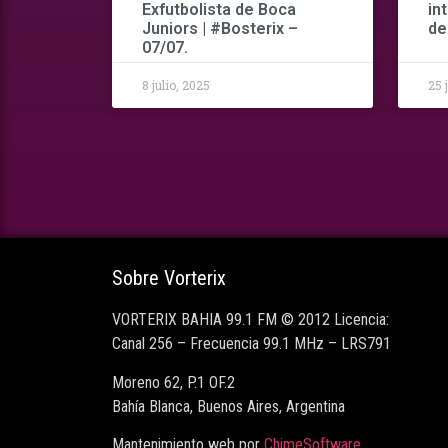
Exfutbolista de Boca
in
Juniors | #Bosterix –
de
07/07.
8 julio, 2025
25 
Sobre Vorterix
VORTERIX BAHIA 99.1 FM © 2012 Licencia:
Canal 256 – Frecuencia 99.1 MHz – LRS791
Moreno 62, P.1 OF.2
Bahía Blanca, Buenos Aires, Argentina
Mantenimiento web por
ChimeSoftware