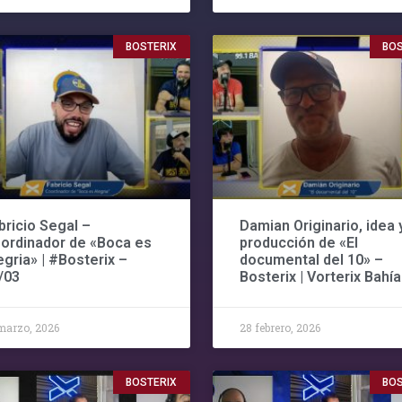
BOSTERIX
BOS
bricio Segal –
Damian Originario, idea 
ordinador de «Boca es
producción de «El
egria» | #Bosterix –
documental del 10» –
/03
Bosterix | Vorterix Bahía
marzo, 2026
28 febrero, 2026
BOSTERIX
BOS