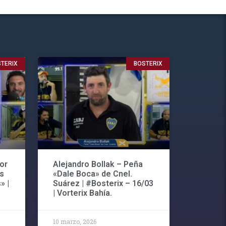
TERIX
BOSTERIX
or
Alejandro Bollak – Peña
os
«Dale Boca» de Cnel.
» |
Suárez | #Bosterix – 16/03
| Vorterix Bahía.
10 marzo, 2026