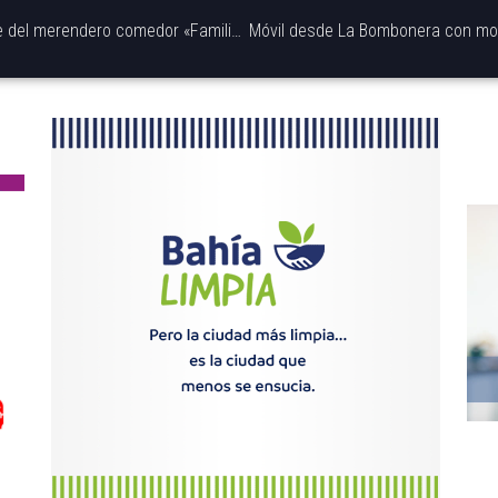
Conversamos con Raquel Bernardi, responsable del merendero comedor «Familia Feliz» por la que la Peña está realizando la campaña solidaria «Boca te abriga».