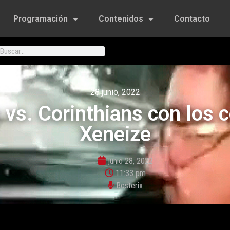
Programación
Contenidos
Contacto
28 junio, 2022
o vs. Corinthians con los
Xeneize
junio 28, 2022
11:33 pm
Bosterix