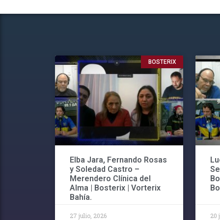
BOSTERIX
Elba Jara, Fernando Rosas
Lu
y Soledad Castro –
Se
Merendero Clínica del
Bo
Alma | Bosterix | Vorterix
Bo
Bahía.
27 julio, 2026
20 