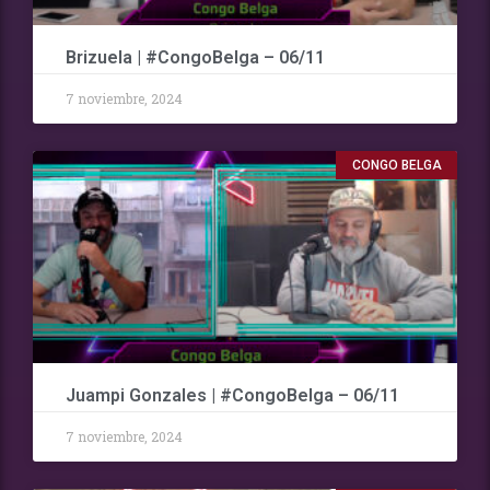
Brizuela | #CongoBelga – 06/11
7 noviembre, 2024
CONGO BELGA
Juampi Gonzales | #CongoBelga – 06/11
7 noviembre, 2024