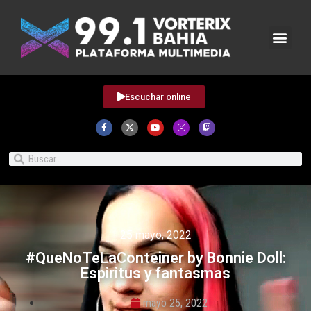
Escuchar online
25 mayo, 2022
#QueNoTeLaConteiner by Bonnie Doll:
Espiritus y fantasmas
mayo 25, 2022