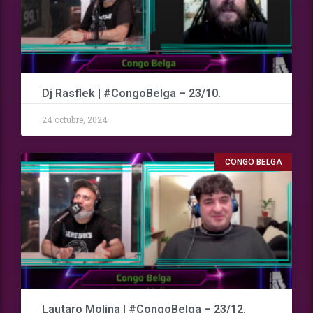
Dj Rasflek | #CongoBelga – 23/10.
24 octubre, 2024
CONGO BELGA
Lautaro Molina | #CongoBelga – 23/12.