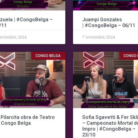
izuela | #CongoBelga –
Juampi Gonzales
/11
| #CongoBelga – 06/11
oviembre, 2024
7 noviembre, 2024
CONGO BELGA
CONGO 
 Pilarcita obra de Teatro
Sofia Sgavetti & Fer Skl
 Congo Belga
– Campeonato Mortal d
Impro | #CongoBelga –
23/10