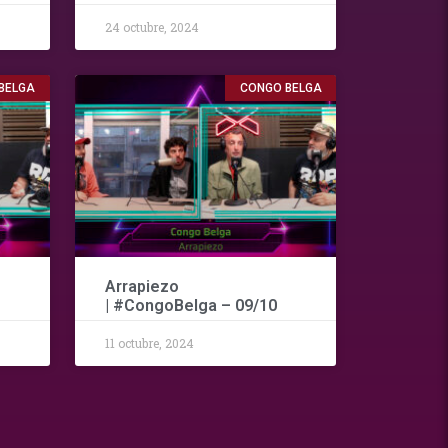
24 octubre, 2024
BELGA
CONGO BELGA
Arrapiezo
| #CongoBelga – 09/10
11 octubre, 2024