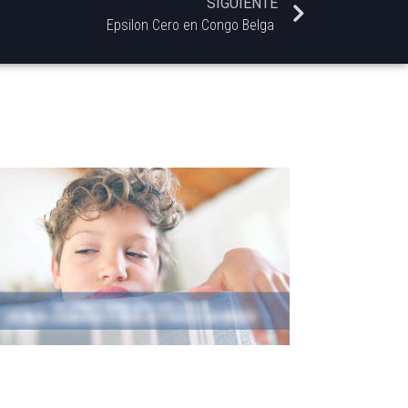
SIGUIENTE
Epsilon Cero en Congo Belga