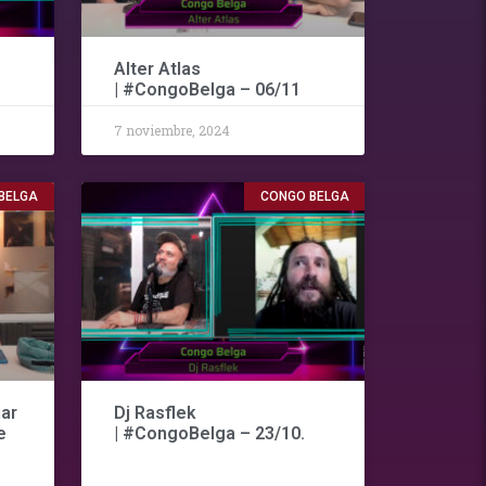
Alter Atlas
| #CongoBelga – 06/11
7 noviembre, 2024
BELGA
CONGO BELGA
iar
Dj Rasflek
e
| #CongoBelga – 23/10.