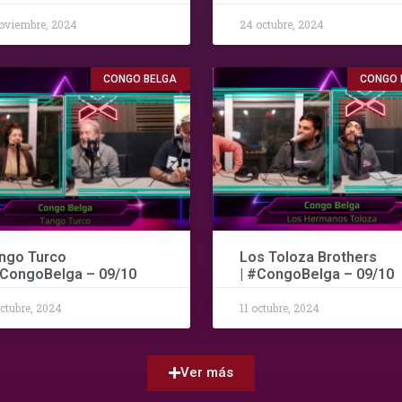
oviembre, 2024
24 octubre, 2024
CONGO BELGA
CONGO 
ngo Turco
Los Toloza Brothers
#CongoBelga – 09/10
| #CongoBelga – 09/10
octubre, 2024
11 octubre, 2024
Ver más