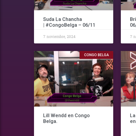
Suda La Chancha
Br
| #CongoBelga – 06/11
06
7 noviembre, 2024
7 n
CONGO BELGA
Lill Wendd en Congo
La
Belga.
en