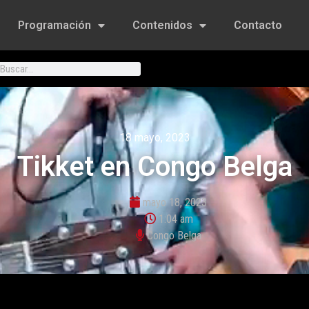
Programación
Contenidos
Contacto
18 mayo, 2023
Tikket en Congo Belga
mayo 18, 2023
1:04 am
Congo Belga