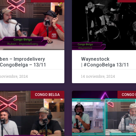
ben – Improdelivery
Waynestock
#CongoBelga – 13/11
| #CongoBelga 13/11
noviembre, 2024
14 noviembre, 2024
CONGO BELGA
CONGO 