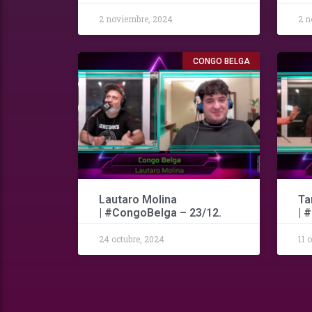
2 noviembre, 2024
2 n
CONGO BELGA
Lautaro Molina
Ta
| #CongoBelga – 23/12.
| 
24 octubre, 2024
11 