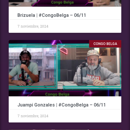
Brizuela | #CongoBelga – 06/11
7 noviembre, 2024
CONGO BELGA
Juampi Gonzales | #CongoBelga – 06/11
7 noviembre, 2024