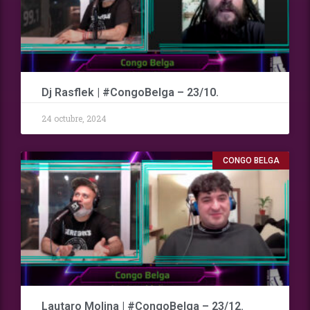
Dj Rasflek | #CongoBelga – 23/10.
24 octubre, 2024
CONGO BELGA
Lautaro Molina | #CongoBelga – 23/12.