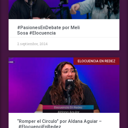
#PasionesEnDebate por Meli
Sosa #Elocuencia
2 septiembre, 2024
ELOCUENCIA EN REDEZ
“Romper el Circulo” por Aldana Aguiar –
#ElocuenciEnRedez