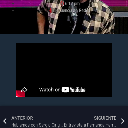
6:12 pm
Elocuencia en Redez
ANTERIOR
SIGUIENTE
Hablamos con Sergio Cirigliano (@sergio_cirigliano), Co-Creador de @en.vica
Entrevista a Fernanda Herrera – Lic. en Psicología