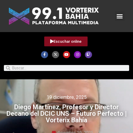
Escuchar online
19 diciembre, 2025
Diego Martínez, Profesor y Director
Decano del DCIC UNS – Futuro Perfecto |
Vorterix Bahía
diciembre 19, 2025