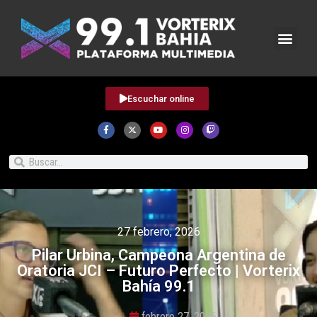
Escuchar online
27 febrero, 2026
Pilar Urbina, Campeona Argentina de
Oratoria JCI – Futuro Perfecto | Vorterix
Bahía 99.1
febrero 27, 2026