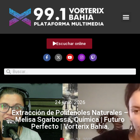
Escuchar online
24 junio, 2026
Extracción de Polifenoles Naturales –
Melisa Sgarbossa, Química | Futuro
Perfecto | Vorterix Bahía.
junio 24, 2026