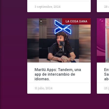
3 septiembre, 2024
28 
LA COSA SANA
Marilú Apps: Tandem, una
En
app de intercambio de
Sa
idiomas.
ab
31 julio, 2024
25 