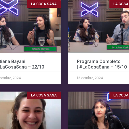
LA COSA SANA
LA COSA
tiana Bayani
Programa Completo
#LaCosaSana – 22/10
| #LaCosaSana – 15/10
octubre, 2024
15 octubre, 2024
LA COSA SANA
LA COSA