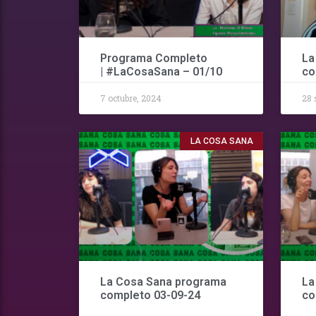
Programa Completo
La
| #LaCosaSana – 01/10
co
7 octubre, 2024
28 
LA COSA SANA
La Cosa Sana programa
La
completo 03-09-24
co