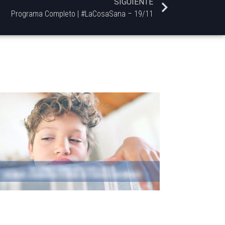
SIGUIENTE
Programa Completo | #LaCosaSana – 19/11