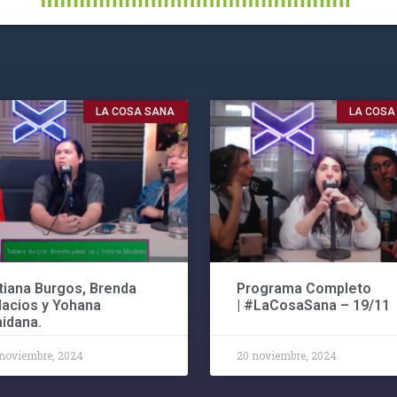
LA COSA SANA
LA COSA
tiana Burgos, Brenda
Programa Completo
lacios y Yohana
| #LaCosaSana – 19/11
idana.
noviembre, 2024
20 noviembre, 2024