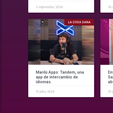
3 septiembre, 2024
28 
LA COSA SANA
Marilú Apps: Tandem, una
En
app de intercambio de
Sa
idiomas.
ab
31 julio, 2024
25 