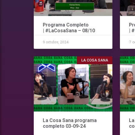
Programa Completo
Pr
| #LaCosaSana – 08/10
| 
9 octubre, 2024
7 o
LA COSA SANA
La Cosa Sana programa
La
completo 03-09-24
co