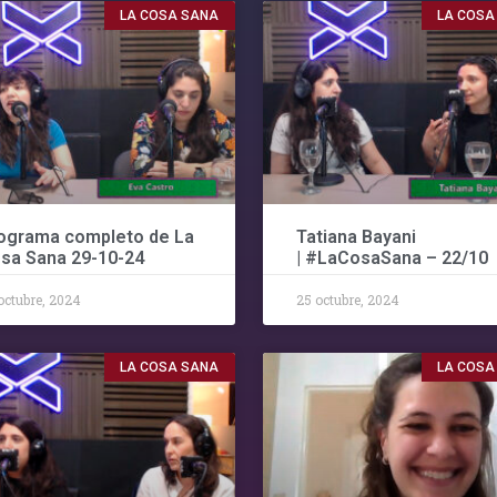
LA COSA SANA
LA COSA
ograma completo de La
Tatiana Bayani
sa Sana 29-10-24
| #LaCosaSana – 22/10
octubre, 2024
25 octubre, 2024
LA COSA SANA
LA COSA