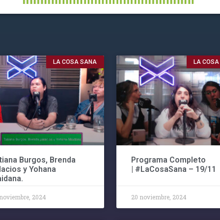
LA COSA SANA
LA COSA
tiana Burgos, Brenda
Programa Completo
lacios y Yohana
| #LaCosaSana – 19/11
idana.
noviembre, 2024
20 noviembre, 2024