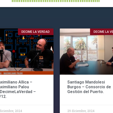
DECIME LA VERDAD
DECIME LA 
ximiliano Allica –
Santiago Mandolesi
ximiliano Palou
Burgos – Consorcio de
#DecimeLaVerdad –
Gestión del Puerto.
/12.
diciembre, 2024
29 diciembre, 2024