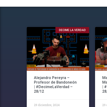
DECIME LA VERDAD
Alejandro Pereyra –
Ma
Profesor de Bandoneón
Ma
| #DecimeLaVerdad –
| 
28/12
28
29 diciembre, 2024
29 