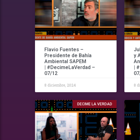
Flavio Fuentes –
Ju
Presidente de Bahía
y 
Ambiental SAPEM
An
| #DecimeLaVerdad –
| 
07/12
07
8 diciembre, 2024
8 d
DECIME LA VERDAD