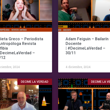
lieta Greco – Periodista
Adam Feiguin – Bailarín 
Antropóloga Revista
Docente
fibia
| #DecimeLaVerdad –
#DecimeLaVerdad –
30/11
/12
iciembre, 2024
4 diciembre, 2024
DECIME LA VERDAD
DECIME LA 