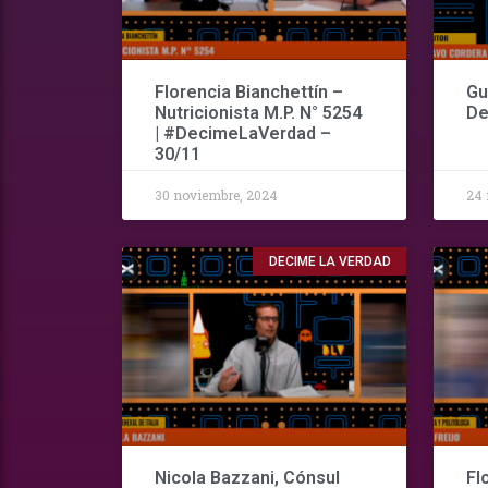
Florencia Bianchettín –
Gu
Nutricionista M.P. N° 5254
De
| #DecimeLaVerdad –
30/11
30 noviembre, 2024
24 
DECIME LA VERDAD
Nicola Bazzani, Cónsul
Fl