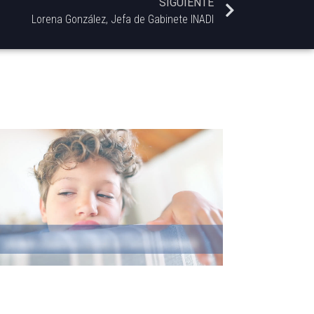
SIGUIENTE
Lorena González, Jefa de Gabinete INADI