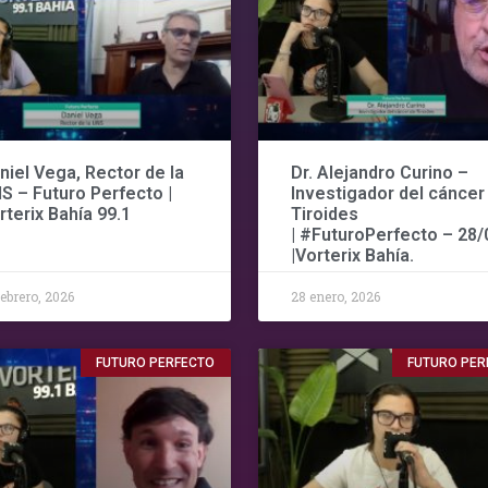
niel Vega, Rector de la
Dr. Alejandro Curino –
S – Futuro Perfecto |
Investigador del cáncer
rterix Bahía 99.1
Tiroides
| #FuturoPerfecto – 28/
|Vorterix Bahía.
febrero, 2026
28 enero, 2026
FUTURO PERFECTO
FUTURO PER