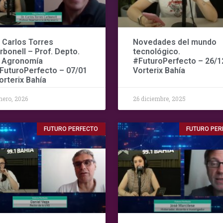
. Carlos Torres
Novedades del mundo
rbonell – Prof. Depto.
tecnológico.
 Agronomía
#FuturoPerfecto – 26/12
#FuturoPerfecto – 07/01
Vorterix Bahía
Vorterix Bahía
nero, 2026
26 diciembre, 2025
FUTURO PERFECTO
FUTURO PER