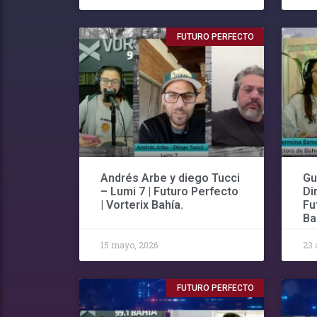
FUTURO PERFECTO
Andrés Arbe y diego Tucci
Gu
– Lumi 7 | Futuro Perfecto
Di
| Vorterix Bahía.
Fu
Ba
15 mayo, 2026
23 
FUTURO PERFECTO