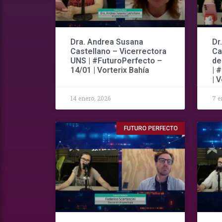
Dra. Andrea Susana
Dr
Castellano – Vicerrectora
Ca
UNS | #FuturoPerfecto –
de
14/01 | Vorterix Bahía
| 
| 
14 enero, 2026
7 e
FUTURO PERFECTO