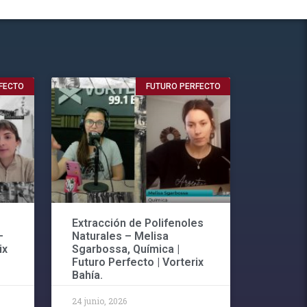
FECTO
FUTURO PERFECTO
Extracción de Polifenoles
–
Naturales – Melisa
ix
Sgarbossa, Química |
Futuro Perfecto | Vorterix
Bahía.
24 junio, 2026