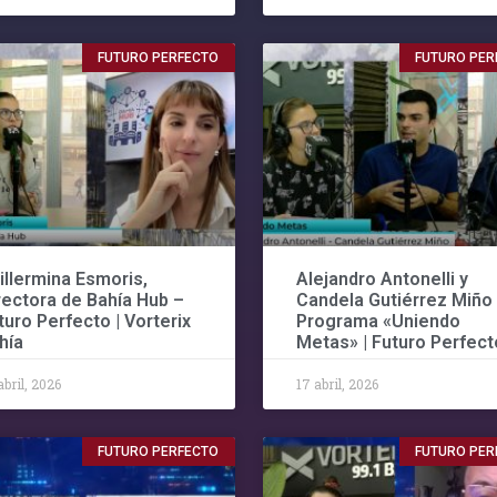
FUTURO PERFECTO
FUTURO PER
illermina Esmoris,
Alejandro Antonelli y
rectora de Bahía Hub –
Candela Gutiérrez Miño
turo Perfecto | Vorterix
Programa «Uniendo
hía
Metas» | Futuro Perfect
abril, 2026
17 abril, 2026
FUTURO PERFECTO
FUTURO PER